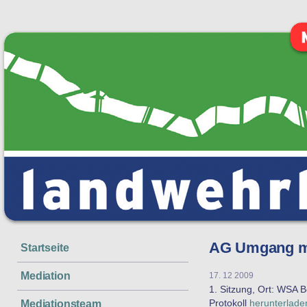
AG Umgang m
Startseite
Mediation
17. 12 2009
1. Sitzung, Ort: WSA B
Protokoll
herunterlade
Mediationsteam