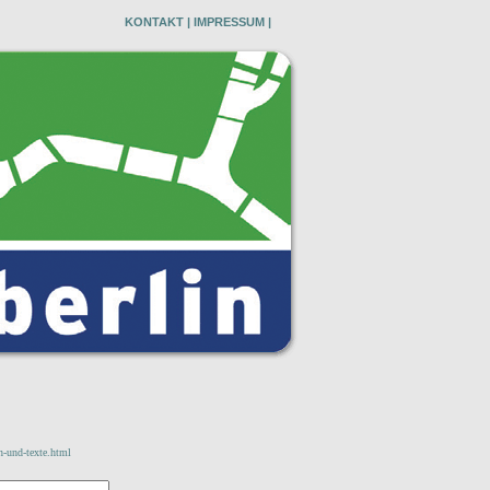
KONTAKT
|
IMPRESSUM
|
n-und-texte.html