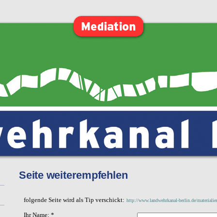
Seite weiterempfehlen
folgende Seite wird als Tip verschickt:
http://www.landwehrkanal-berlin.de/materialie
Ihr Name: *