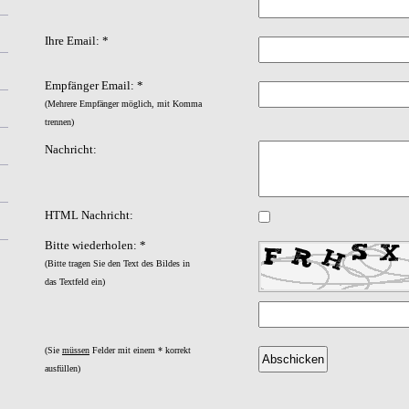
Ihre Email: *
Empfänger Email: *
(Mehrere Empfänger möglich, mit Komma
trennen)
Nachricht:
HTML Nachricht:
Bitte wiederholen: *
(Bitte tragen Sie den Text des Bildes in
das Textfeld ein)
(Sie
müssen
Felder mit einem * korrekt
ausfüllen)